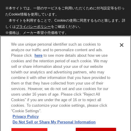
※本サイトでは、一部のサービスをご利用いただくために付与設定等を行っ
たCookie情報を使用しています。
本サイトを利用することで、Cookieの使用に同意するものと致します。詳
しくは
プライバシーポリシー
をご確認ください。
※価格は、メーカー希望小売価格です。
※商品名・発売日・価格などこのホームページの情報は変更になる場合がご
We use unique personal identifier such as cookies to
ざいますのでご了承ください。
analyze our traffic and to personalize content and ads.
Please click
here
to see more details about how we use
cookies and the retention period of each cookie. We may
privacypolicy
Do Not Sell or Share My
sell or share information about your use of our website
Personal Information
to/with our analytics and advertising partners, who may
ウェブサイトご利用条件
ソーシャルメディアポリシー
combine it with other information that you have provided to
個人情報保護方針
お問い合わせ
them or that they have collected from your use of their
services. However, we do not set and use cookies for our
users under 16 years of age. Please click “Reject All
Cookies” if you are under the age of 16 or to reject all
©BANDAI
cookies. To customize your cookie settings, please click
“Cookie Settings”.
Privacy Policy
Do Not Sell or Share My Personal Information
コピーライト一覧を表示する