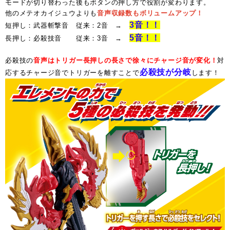
モードが切り替わった後もボタンの押し方で役割が変わります。
他のメテオカイジュウよりも
音声収録数もボリュームアップ！
3音！！
短押し：武器斬撃音 従来：2音 →
5音！！
長押し：必殺技音 従来：3音 →
必殺技の
音声はトリガー長押しの長さで徐々にチャージ音が変化！
対
必殺技が分岐
応するチャージ音でトリガーを離すことで
します！