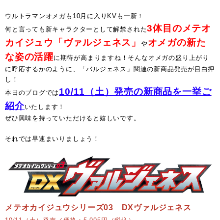
ウルトラマンオメガも10月に入りKVも一新！
3体目のメテオ
何と言っても新キャラクターとして解禁された
カイジュウ「ヴァルジェネス」
オメガの新た
や
な姿の活躍
に期待が高まりますね！そんなオメガの盛り上がり
に呼応するかのように、「バルジェネス」関連の新商品発売が目白押
し！
10/11（土）発売の新商品を一挙ご
本日のブログでは
紹介
いたします！
ぜひ興味を持っていただけると嬉しいです。
それでは早速まいりましょう！
メテオカイジュウシリーズ03 DXヴァルジェネス