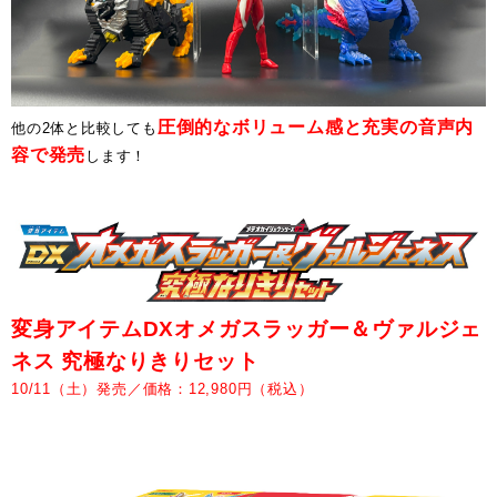
圧倒的なボリューム感と充実の音声内
他の2体と比較しても
容で発売
します！
変身アイテムDXオメガスラッガー＆ヴァルジェ
ネス 究極なりきりセット
10/11（土）発売／価格：12,980円（税込）