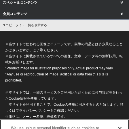
スペシャルコンテンツ
会員コンテンツ
▼コピーライト一覧を表示する
※当サイトで使われる画像はイメージです。実際の商品とは多少異なること
がございますが、ご了承ください。
※当サイトに掲載されているすべての画像、文章、データ等の無断転用、転
載をお断りします。
*Product image for illustration purposes only. Actual product may vary.
*Any use or reproduction of image, acritical or data from this site is
prohibited.
※本サイトでは、一部のサービスをご利用いただくために付与設定等を行っ
たCookie情報を使用しています。
本サイトを利用することで、Cookieの使用に同意するものと致します。詳
しくは
プライバシーポリシー
をご確認ください。
※価格は、メーカー希望小売価格です。
※商品名・発売日・価格などこのホームページの情報は変更になる場合がご
We use unique personal identifier such as cookies to
ざいますのでご了承ください。